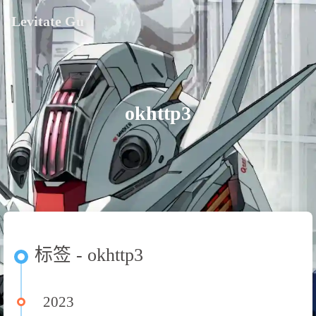
Levitate Gu
okhttp3
标签 - okhttp3
2023